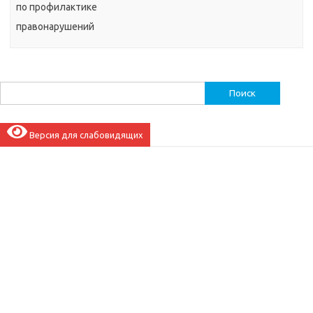
по профилактике
правонарушений
Найти:
Версия для слабовидящих