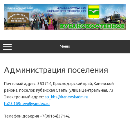
Перейти
к
содержимому
Меню
Администрация поселения
Почтовый адрес: 353714, Краснодарский край, Каневской
района, поселок Кубанская Степь, улица Центральная, 73
Электронный адрес:
sp_kbs@kanevskadm.ru
fu25.169new@yandex
.ru
Телефон доверия
+7(86164)37142