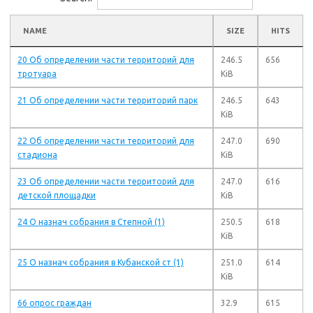
NAME
SIZE
HITS
20 Об определении части территорий для
246.5
656
тротуара
KiB
21 Об определении части территорий парк
246.5
643
KiB
22 Об определении части территорий для
247.0
690
стадиона
KiB
23 Об определении части территорий для
247.0
616
детской площадки
KiB
24 О назнач собрания в Степной (1)
250.5
618
KiB
25 О назнач собрания в Кубанской ст (1)
251.0
614
KiB
66 опрос граждан
32.9
615