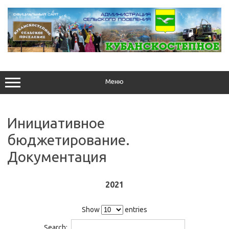
Перейти
к
содержимому
Меню
Инициативное
бюджетирование.
Документация
2021
Show
entries
Search: