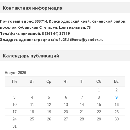
Контактная информация
Почтовый адрес:
353714, Краснодарский край, Каневской район,
поселок Кубанская Степь, ул. Центральная, 73
Тел./факс приемной:
8 (861 64) 37119
Эл.адрес администрации с/п:
fu25.169new@yandex.ru
Календарь публикаций
Август 2026
Пн
Вт
Ср
Чт
Пт
Сб
Вс
1
2
3
4
5
6
7
8
9
10
11
12
13
14
15
16
17
18
19
20
21
22
23
24
25
26
27
28
29
30
31