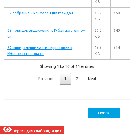
KiB
67 собрания и конференция граждан
39.7
650
KiB
68 порядок выдвижения в Кубанскостепном
60.2
640
сп
KiB
69 определение части территории в
26.6
614
Кубанскостепном сп
KiB
Showing 1 to 10 of 11 entries
Previous
1
2
Next
Найти:
Версия для слабовидящих