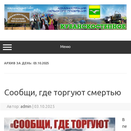
Перейти
к
содержимому
Меню
АРХИВ ЗА ДЕНЬ:
03.10.2025
Сообщи, где торгуют смертью
Автор:
admin
|
03.10.2025
В
пе