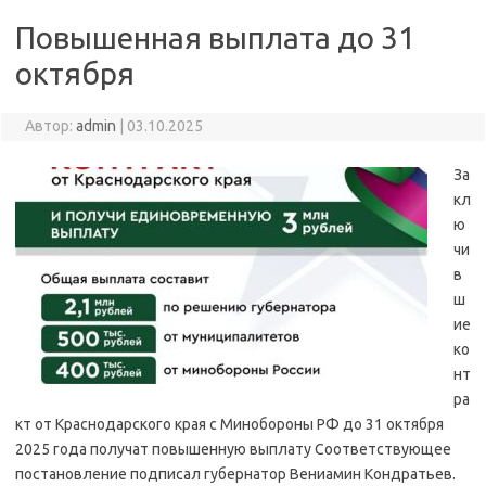
Повышенная выплата до 31
октября
Автор:
admin
|
03.10.2025
За
кл
ю
чи
в
ш
ие
ко
нт
ра
кт от Краснодарского края с Минобороны РФ до 31 октября
2025 года получат повышенную выплату Соответствующее
постановление подписал губернатор Вениамин Кондратьев.