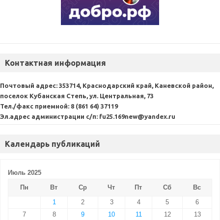
Контактная информация
Почтовый адрес:
353714, Краснодарский край, Каневской район,
поселок Кубанская Степь, ул. Центральная, 73
Тел./факс приемной:
8 (861 64) 37119
Эл.адрес администрации с/п:
fu25.169new@yandex.ru
Календарь публикаций
Июль 2025
Пн
Вт
Ср
Чт
Пт
Сб
Вс
1
2
3
4
5
6
7
8
9
10
11
12
13